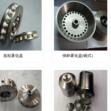
造粒雾化盘
倒杯雾化盘(碗式）