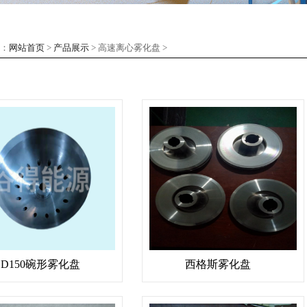
：
网站首页
>
产品展示
> 高速离心雾化盘 >
GD150碗形雾化盘
西格斯雾化盘